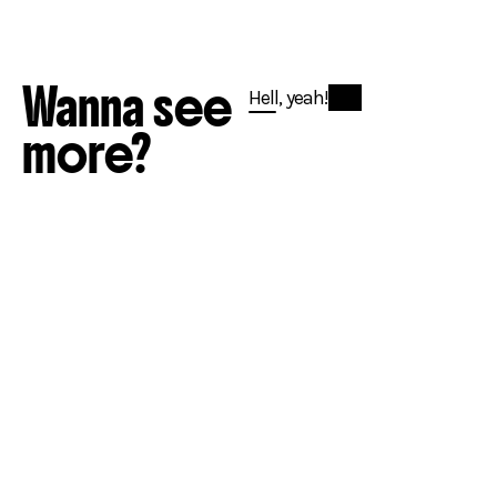
Wanna see
Hell, yeah!
more?
Logo & huisstijl
Website
Online Marketing
Op Smaak Gebracht