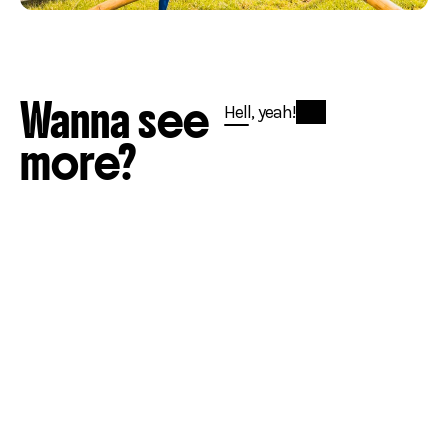
Wanna see
Hell, yeah!
more?
Logo & huisstijl
Website
Online Marketing
Op Smaak Gebracht