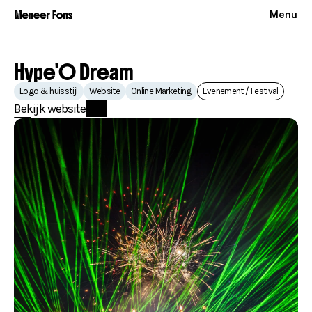
Menu
Hype'O Dream
Logo & huisstijl
Website
Online Marketing
Evenement / Festival
Bekijk website