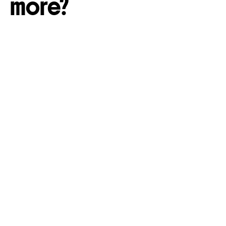
more?
Logo & huisstijl
Website
Online Marketing
Op Smaak Gebracht